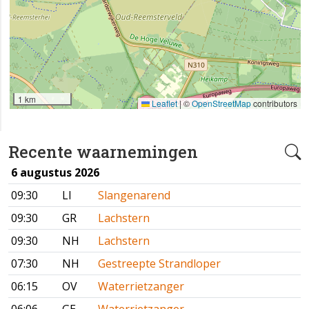
1 km
Leaflet
|
©
OpenStreetMap
contributors
Recente waarnemingen
6 augustus 2026
09:30
LI
Slangenarend
09:30
GR
Lachstern
09:30
NH
Lachstern
07:30
NH
Gestreepte Strandloper
06:15
OV
Waterrietzanger