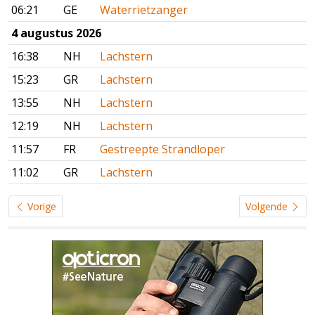
06:21
GE
Waterrietzanger
4 augustus 2026
16:38
NH
Lachstern
15:23
GR
Lachstern
13:55
NH
Lachstern
12:19
NH
Lachstern
11:57
FR
Gestreepte Strandloper
11:02
GR
Lachstern
Vorige
Volgende