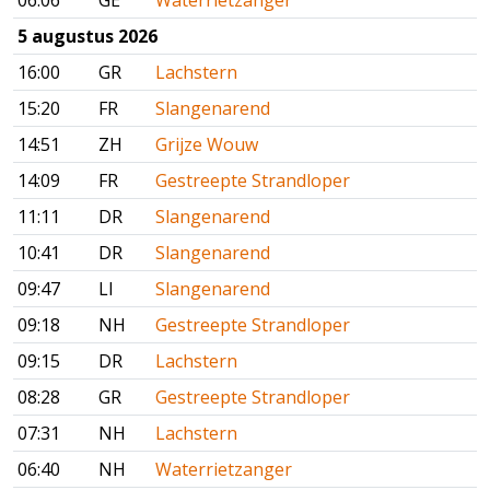
06:06
GE
Waterrietzanger
5 augustus 2026
16:00
GR
Lachstern
15:20
FR
Slangenarend
14:51
ZH
Grijze Wouw
14:09
FR
Gestreepte Strandloper
11:11
DR
Slangenarend
10:41
DR
Slangenarend
09:47
LI
Slangenarend
09:18
NH
Gestreepte Strandloper
09:15
DR
Lachstern
08:28
GR
Gestreepte Strandloper
07:31
NH
Lachstern
06:40
NH
Waterrietzanger