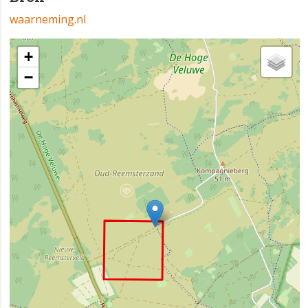
waarneming.nl
+
−