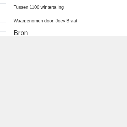
1 ex. adult
Tussen 1100 wintertaling
Waargenomen door: Joey Braat
Bron
waarneming.nl
Dutch Birding Association
Germenzeel 707 · 5403 XD Uden