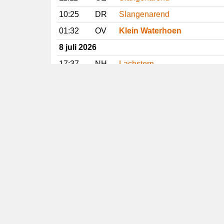
10:25
DR
Slangenarend
01:32
OV
Klein Waterhoen
8 juli 2026
17:37
NH
Lachstern
15:18
GR
Poelruiter
14:16
DR
Slangenarend
14:01
FR
Slangenarend
Vorige
Volgende
Copyright
© 2005-2026
Alle foto's en content en content op deze website