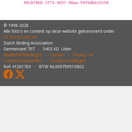
99c8f8b0-3773-4d37-98aa-59f0dbb15558
© 1998-2026
Alle foto's en content op deze website gelicenseerd onder
CC BY‑NC‑ND 4.0
Dutch Birding Association
Germenzeel 707 · 5403 XD Uden
dba@dutchbirding.nl
·
Contact
·
Privacy- en
Cookievoorwaarden
·
Cookie-instellingen
KvK 41201763 · BTW NL009750915B02