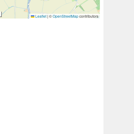
Leaflet
|
©
OpenStreetMap
contributors