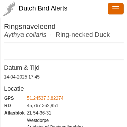
Dutch Bird Alerts
Ringsnaveleend
Aythya collaris
· Ring-necked Duck
Datum & Tijd
14-04-2025 17:45
Locatie
GPS
51.24537 3.82274
RD
45,767 362,951
Atlasblok
ZL 54-36-31
Westdorpe