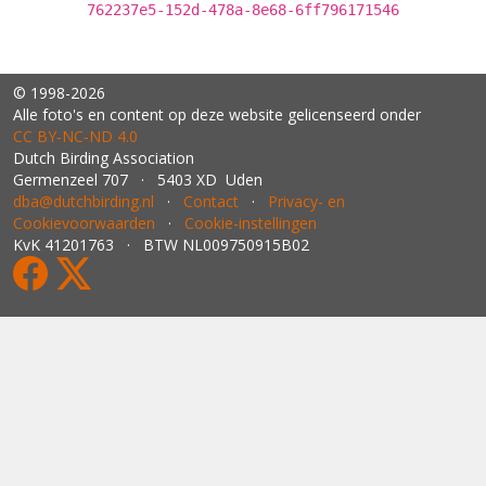
762237e5-152d-478a-8e68-6ff796171546
© 1998-2026
Alle foto's en content op deze website gelicenseerd onder
CC BY‑NC‑ND 4.0
Dutch Birding Association
Germenzeel 707 · 5403 XD Uden
dba@dutchbirding.nl
·
Contact
·
Privacy- en
Cookievoorwaarden
·
Cookie-instellingen
KvK 41201763 · BTW NL009750915B02