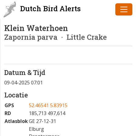
Dutch Bird Alerts
Klein Waterhoen
Zapornia parva
· Little Crake
Datum & Tijd
09-04-2025 07:01
Locatie
GPS
52.46541 5.83915
RD
185,713 497,614
Atlasblok
GE 27-12-31
Elburg