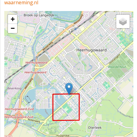
waarneming.nl
+
−