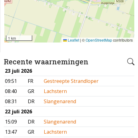
1 km
Leaflet
|
©
OpenStreetMap
contributors
Recente waarnemingen
23 juli 2026
09:51
FR
Gestreepte Strandloper
08:40
GR
Lachstern
08:31
DR
Slangenarend
22 juli 2026
15:09
DR
Slangenarend
13:47
GR
Lachstern