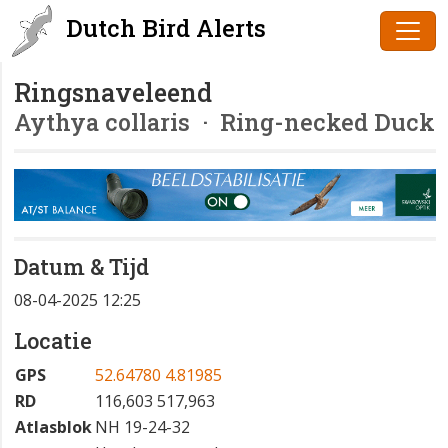
Dutch Bird Alerts
Ringsnaveleend
Aythya collaris
· Ring-necked Duck
Datum & Tijd
08-04-2025 12:25
Locatie
GPS
52.64780 4.81985
RD
116,603 517,963
Atlasblok
NH 19-24-32