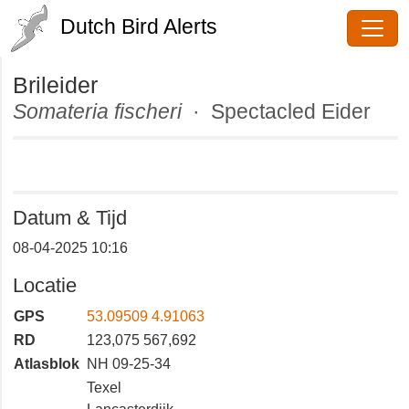
Dutch Bird Alerts
Brileider
Somateria fischeri
· Spectacled
Eider
Datum & Tijd
08-04-2025 10:16
Locatie
GPS
53.09509 4.91063
RD
123,075 567,692
Atlasblok
NH 09-25-34