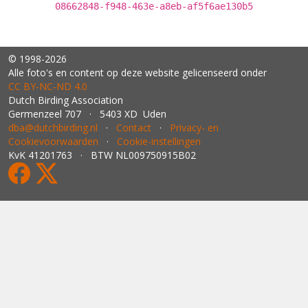
08662848-f948-463e-a8eb-af5f6ae130b5
© 1998-2026
Alle foto's en content op deze website gelicenseerd onder
CC BY‑NC‑ND 4.0
Dutch Birding Association
Germenzeel 707 · 5403 XD Uden
dba@dutchbirding.nl
·
Contact
·
Privacy- en
Cookievoorwaarden
·
Cookie-instellingen
KvK 41201763 · BTW NL009750915B02