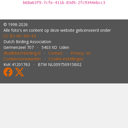
b68a63f9-7cfe-411b-83d9-2fc9344ebcc3
© 1998-2026
Alle foto's en content op deze website gelicenseerd onder
CC BY‑NC‑ND 4.0
Dutch Birding Association
Germenzeel 707 · 5403 XD Uden
dba@dutchbirding.nl
·
Contact
·
Privacy- en
Cookievoorwaarden
·
Cookie-instellingen
KvK 41201763 · BTW NL009750915B02