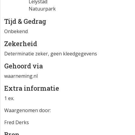
Atlasblok
FL 26-15-15
Lelystad
Natuurpark
Tijd & Gedrag
Onbekend
Zekerheid
Determinatie zeker, geen kleedgegevens
Gehoord via
waarneming.nl
Extra informatie
1 ex.
Waargenomen door:
Fred Derks