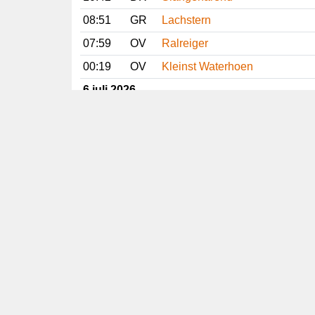
08:51
GR
Lachstern
07:59
OV
Ralreiger
00:19
OV
Kleinst Waterhoen
6 juli 2026
19:06
GE
Slangenarend
15:16
FL
Ralreiger
13:10
NH
Grote Kanoet
12:37
OV
Ralreiger
11:45
DR
Slangenarend
09:55
NH
Grote Kanoet
08:46
GR
Lachstern
07:14
GR
Lachstern
Vorige
Volgende