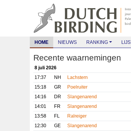
HOME
NIEUWS
RANKING
LIJS
Recente waarnemingen
8 juli 2026
17:37
NH
Lachstern
15:18
GR
Poelruiter
14:16
DR
Slangenarend
14:01
FR
Slangenarend
13:58
FL
Ralreiger
12:30
GE
Slangenarend