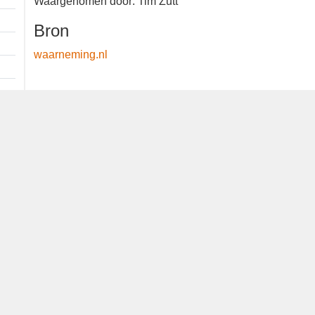
Waargenomen door: Tim Zutt
Bron
waarneming.nl