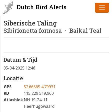
Dutch Bird Alerts
Siberische Taling
Sibirionetta formosa
· Baikal Teal
Datum & Tijd
05-04-2025 12:46
Locatie
GPS
52.66565 4.79931
RD
115,229 519,960
Atlasblok
NH 19-24-11
Heerhugowaard