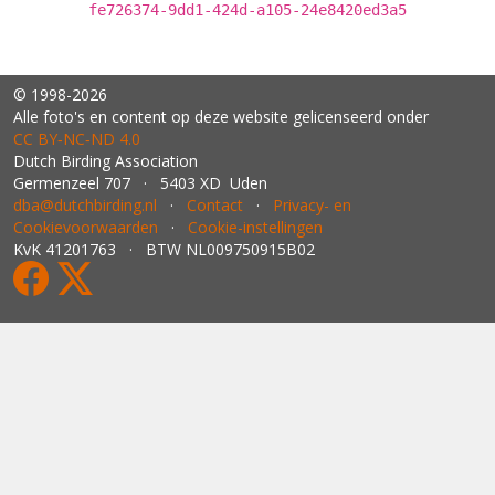
fe726374-9dd1-424d-a105-24e8420ed3a5
© 1998-2026
Alle foto's en content op deze website gelicenseerd onder
CC BY‑NC‑ND 4.0
Dutch Birding Association
Germenzeel 707 · 5403 XD Uden
dba@dutchbirding.nl
·
Contact
·
Privacy- en
Cookievoorwaarden
·
Cookie-instellingen
KvK 41201763 · BTW NL009750915B02