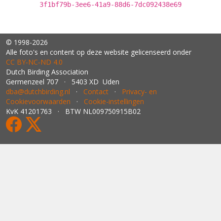
3f1bf79b-3ee6-41a9-88d6-7dc092438e69
© 1998-2026
Alle foto's en content op deze website gelicenseerd onder
CC BY‑NC‑ND 4.0
Dutch Birding Association
Germenzeel 707 · 5403 XD Uden
dba@dutchbirding.nl
·
Contact
·
Privacy- en
Cookievoorwaarden
·
Cookie-instellingen
KvK 41201763 · BTW NL009750915B02