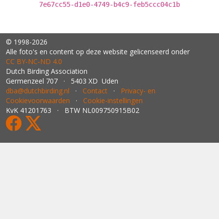
7e67cc55-d1e0-4749-b4c9-feb5ccc04c1b
© 1998-2026
Alle foto's en content op deze website gelicenseerd onder
CC BY‑NC‑ND 4.0
Dutch Birding Association
Germenzeel 707 · 5403 XD Uden
dba@dutchbirding.nl
·
Contact
·
Privacy- en
Cookievoorwaarden
·
Cookie-instellingen
KvK 41201763 · BTW NL009750915B02