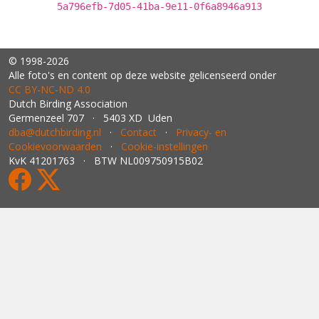
5a796efb-7d05-41ba-9e11-0f6a8946a913
© 1998-2026
Alle foto's en content op deze website gelicenseerd onder
CC BY‑NC‑ND 4.0
Dutch Birding Association
Germenzeel 707 · 5403 XD Uden
dba@dutchbirding.nl
·
Contact
·
Privacy- en
Cookievoorwaarden
·
Cookie-instellingen
KvK 41201763 · BTW NL009750915B02