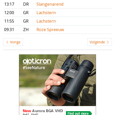
13:17
DR
Slangenarend
12:00
GR
Lachstern
11:55
GR
Lachstern
09:31
ZH
Roze Spreeuw
Vorige
Volgende