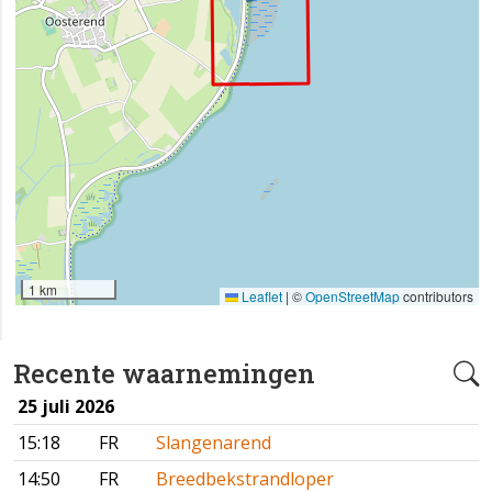
1 km
Leaflet
|
©
OpenStreetMap
contributors
Recente waarnemingen
25 juli 2026
15:18
FR
Slangenarend
14:50
FR
Breedbekstrandloper