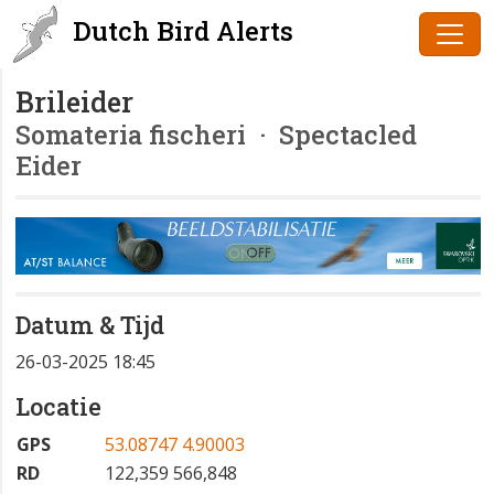
Dutch Bird Alerts
Brileider
Somateria fischeri
· Spectacled
Eider
Datum & Tijd
26-03-2025 18:45
Locatie
GPS
53.08747 4.90003
RD
122,359 566,848