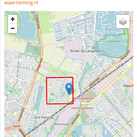
waarneming.nl
+
−