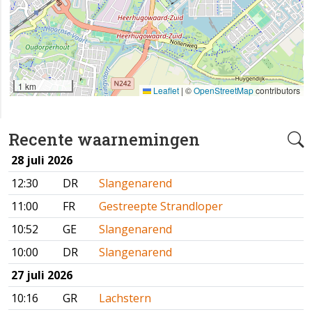
1 km
Leaflet
|
©
OpenStreetMap
contributors
Recente waarnemingen
28 juli 2026
12:30
DR
Slangenarend
11:00
FR
Gestreepte Strandloper
10:52
GE
Slangenarend
10:00
DR
Slangenarend
27 juli 2026
10:16
GR
Lachstern