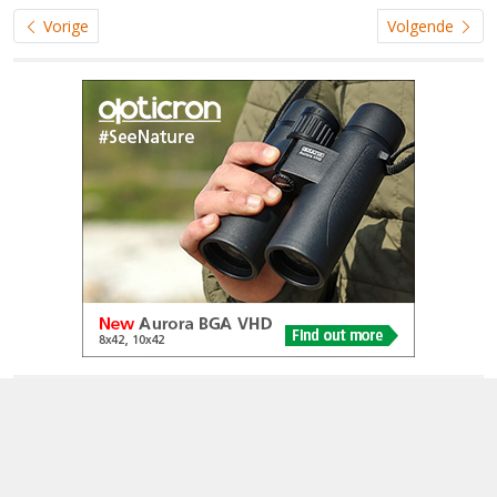
Vorige
Volgende
© 2005-2026
Alle foto's en content en content op deze website gelicenseerd
onder
CC BY‑NC‑ND 4.0