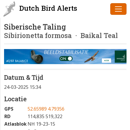
Dutch Bird Alerts
Siberische Taling
Sibirionetta formosa
· Baikal Teal
Datum & Tijd
24-03-2025 15:34
Locatie
GPS
52.65989 4.79356
RD
114,835 519,322
Atlasblok
NH 19-23-15