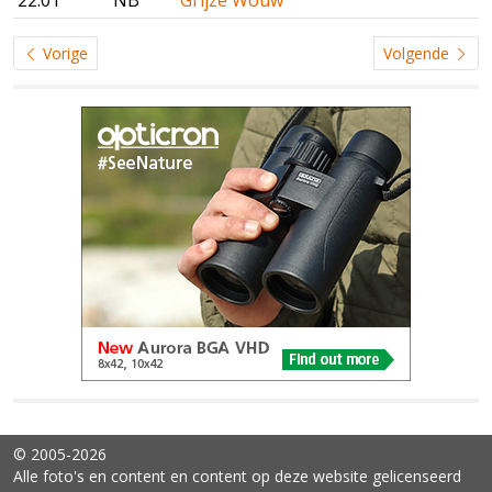
22:01
NB
Grijze Wouw
Vorige
Volgende
© 2005-2026
Alle foto's en content en content op deze website gelicenseerd