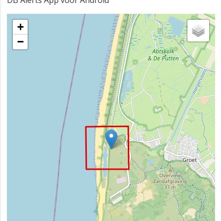
DB Alerts App voor Android
+
−