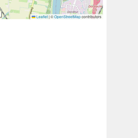
Leaflet
|
©
OpenStreetMap
contributors