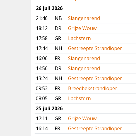
26 juli 2026
21:46
NB
Slangenarend
18:12
DR
Grijze Wouw
17:58
GR
Lachstern
17:44
NH
Gestreepte Strandloper
16:06
FR
Slangenarend
14:56
DR
Slangenarend
13:24
NH
Gestreepte Strandloper
09:53
FR
Breedbekstrandloper
08:05
GR
Lachstern
25 juli 2026
17:11
GR
Grijze Wouw
16:14
FR
Gestreepte Strandloper