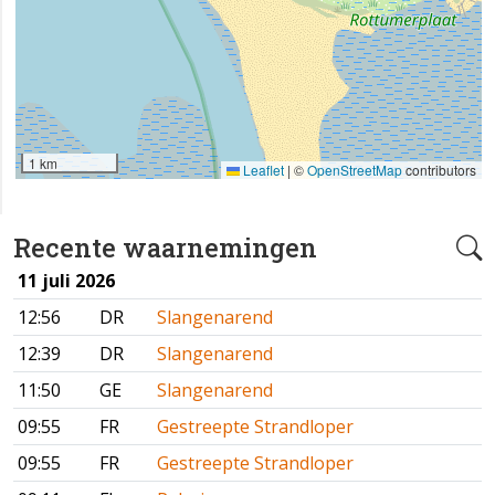
1 km
Leaflet
|
©
OpenStreetMap
contributors
Recente waarnemingen
11 juli 2026
12:56
DR
Slangenarend
12:39
DR
Slangenarend
11:50
GE
Slangenarend
09:55
FR
Gestreepte Strandloper
09:55
FR
Gestreepte Strandloper