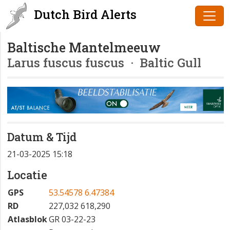
Dutch Bird Alerts
Baltische Mantelmeeuw
Larus fuscus fuscus
· Baltic Gull
Datum & Tijd
21-03-2025 15:18
Locatie
GPS
53.54578 6.47384
RD
227,032 618,290
Atlasblok
GR 03-22-23