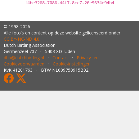
f4be3268-7086-44f7-8cc7-26e9634e94b4
© 1998-2026
Alle foto's en content op deze website gelicenseerd onder
CC BY‑NC‑ND 4.0
Dutch Birding Association
Germenzeel 707 · 5403 XD Uden
dba@dutchbirding.nl
·
Contact
·
Privacy- en
Cookievoorwaarden
·
Cookie-instellingen
KvK 41201763 · BTW NL009750915B02