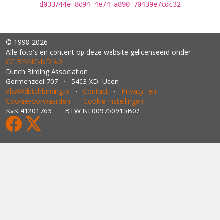
d033744e-8d94-4e74-a890-70439e7cdc32
© 1998-2026
Alle foto's en content op deze website gelicenseerd onder
CC BY‑NC‑ND 4.0
Dutch Birding Association
Germenzeel 707 · 5403 XD Uden
dba@dutchbirding.nl
·
Contact
·
Privacy- en
Cookievoorwaarden
·
Cookie-instellingen
KvK 41201763 · BTW NL009750915B02