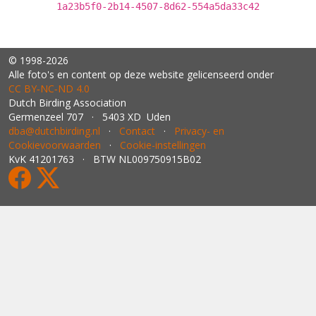
1a23b5f0-2b14-4507-8d62-554a5da33c42
© 1998-2026
Alle foto's en content op deze website gelicenseerd onder
CC BY‑NC‑ND 4.0
Dutch Birding Association
Germenzeel 707 · 5403 XD Uden
dba@dutchbirding.nl
·
Contact
·
Privacy- en
Cookievoorwaarden
·
Cookie-instellingen
KvK 41201763 · BTW NL009750915B02