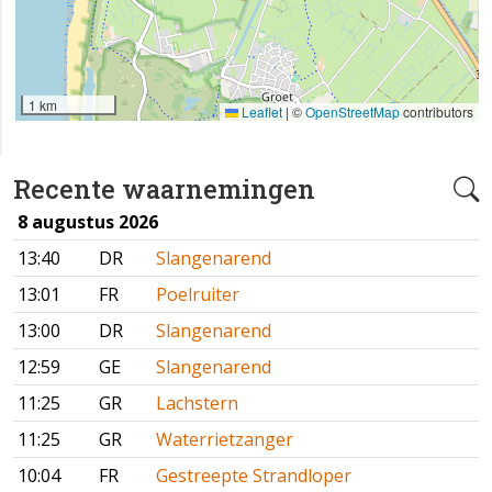
1 km
Leaflet
|
©
OpenStreetMap
contributors
Recente waarnemingen
8 augustus 2026
13:40
DR
Slangenarend
13:01
FR
Poelruiter
13:00
DR
Slangenarend
12:59
GE
Slangenarend
11:25
GR
Lachstern
11:25
GR
Waterrietzanger
10:04
FR
Gestreepte Strandloper