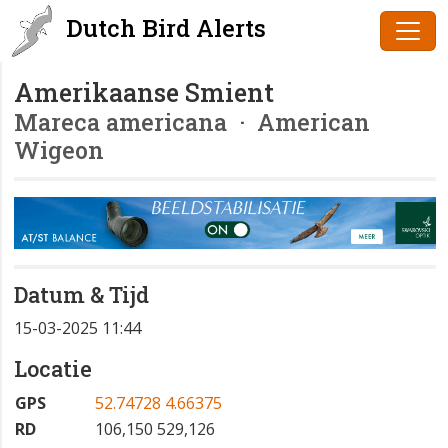
Dutch Bird Alerts
Amerikaanse Smient
Mareca americana
· American
Wigeon
Datum & Tijd
15-03-2025 11:44
Locatie
GPS
52.74728 4.66375
RD
106,150 529,126