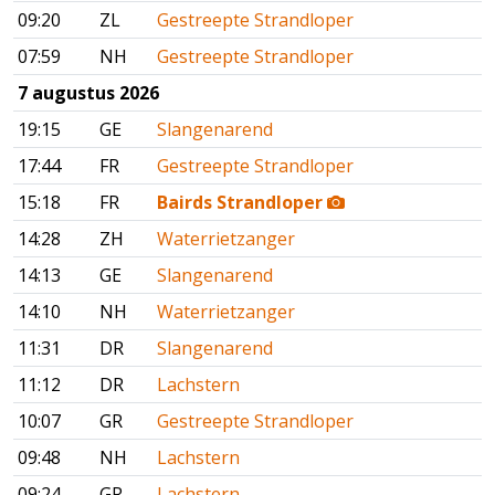
09:20
ZL
Gestreepte Strandloper
07:59
NH
Gestreepte Strandloper
7 augustus 2026
19:15
GE
Slangenarend
17:44
FR
Gestreepte Strandloper
15:18
FR
Bairds Strandloper
14:28
ZH
Waterrietzanger
14:13
GE
Slangenarend
14:10
NH
Waterrietzanger
11:31
DR
Slangenarend
11:12
DR
Lachstern
10:07
GR
Gestreepte Strandloper
09:48
NH
Lachstern
09:24
GR
Lachstern