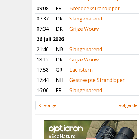
09:08
FR
Breedbekstrandloper
07:37
DR
Slangenarend
07:34
DR
Grijze Wouw
26 juli 2026
21:46
NB
Slangenarend
18:12
DR
Grijze Wouw
17:58
GR
Lachstern
17:44
NH
Gestreepte Strandloper
16:06
FR
Slangenarend
Vorige
Volgende