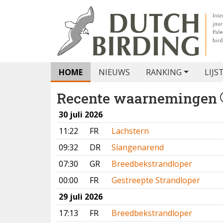
HOME
NIEUWS
RANKING
LIJS
Recente waarnemingen
30 juli 2026
11:22
FR
Lachstern
09:32
DR
Slangenarend
07:30
GR
Breedbekstrandloper
00:00
FR
Gestreepte Strandloper
29 juli 2026
17:13
FR
Breedbekstrandloper