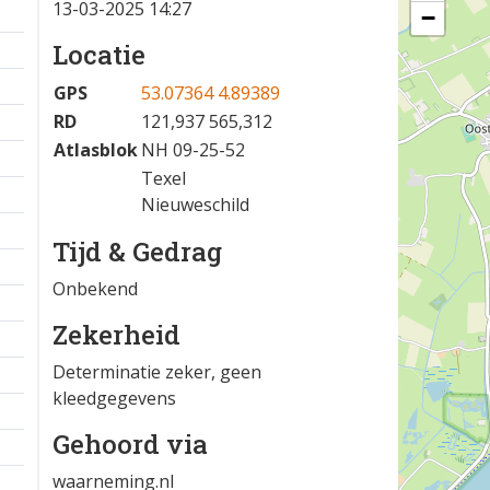
13-03-2025 14:27
−
Locatie
GPS
53.07364 4.89389
RD
121,937 565,312
Atlasblok
NH 09-25-52
Texel
Nieuweschild
Tijd & Gedrag
Onbekend
Zekerheid
Determinatie zeker, geen
kleedgegevens
Gehoord via
waarneming.nl