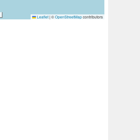
Leaflet
|
©
OpenStreetMap
contributors