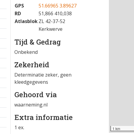
10-03-2025 07:25
−
Locatie
GPS
51.66965 3.89627
RD
51,866 410,038
Atlasblok
ZL 42-37-52
Kerkwerve
Tijd & Gedrag
Onbekend
Zekerheid
Determinatie zeker, geen
kleedgegevens
Gehoord via
waarneming.nl