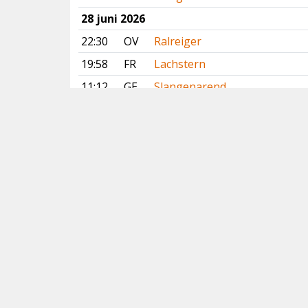
28 juni 2026
22:30
OV
Ralreiger
19:58
FR
Lachstern
11:12
GE
Slangenarend
10:56
DR
Slangenarend
10:50
DR
Slangenarend
09:29
DR
Slangenarend
07:15
ZL
Poelruiter
27 juni 2026
14:45
FR
Gestreepte Strandloper
13:59
OV
Vale Gier
12:35
OV
Vale Gier
11:48
OV
Vale Gier