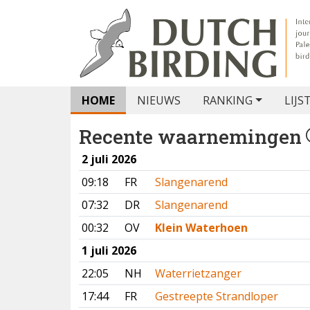
HOME
NIEUWS
RANKING
LIJS
Recente waarnemingen
2 juli 2026
09:18
FR
Slangenarend
07:32
DR
Slangenarend
00:32
OV
Klein Waterhoen
1 juli 2026
22:05
NH
Waterrietzanger
17:44
FR
Gestreepte Strandloper