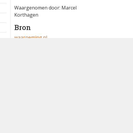
Extra informatie
1 ex.
1 km
Waargenomen door: Marcel
Korthagen
Bron
waarneming.nl