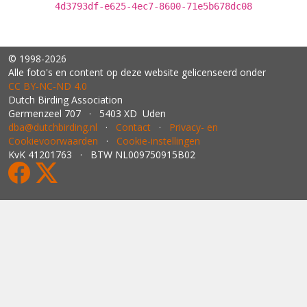
4d3793df-e625-4ec7-8600-71e5b678dc08
© 1998-2026
Alle foto's en content op deze website gelicenseerd onder
CC BY‑NC‑ND 4.0
Dutch Birding Association
Germenzeel 707 · 5403 XD Uden
dba@dutchbirding.nl
·
Contact
·
Privacy- en
Cookievoorwaarden
·
Cookie-instellingen
KvK 41201763 · BTW NL009750915B02