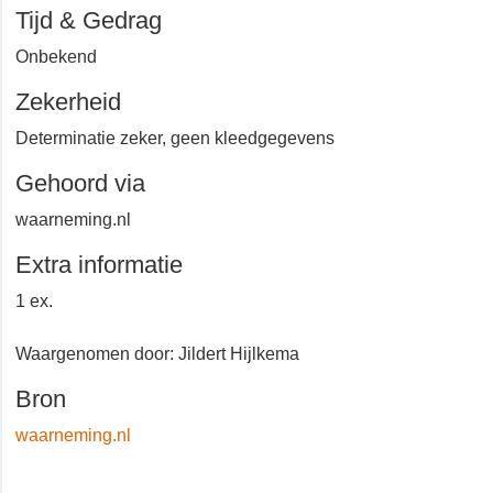
Atlasblok
ZL 42-37-52
Kerkwerve
Tijd & Gedrag
Onbekend
Zekerheid
Determinatie zeker, geen kleedgegevens
Gehoord via
waarneming.nl
Extra informatie
1 ex.
Waargenomen door: Jildert Hijlkema
Bron