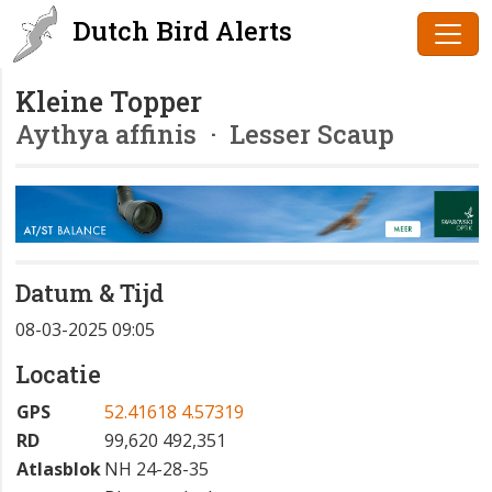
Dutch Bird Alerts
Kleine Topper
Aythya affinis
· Lesser Scaup
Datum & Tijd
08-03-2025 09:05
Locatie
GPS
52.41618 4.57319
RD
99,620 492,351
Atlasblok
NH 24-28-35