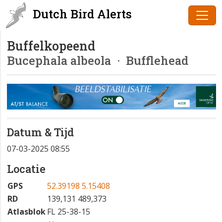
Dutch Bird Alerts
Buffelkopeend
Bucephala albeola
· Bufflehead
Datum & Tijd
07-03-2025 08:55
Locatie
GPS
52.39198 5.15408
RD
139,131 489,373
Atlasblok
FL 25-38-15