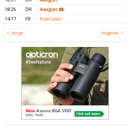
18:26
DR
Aasgier
14:17
FR
Poelruiter
Vorige
Volgende