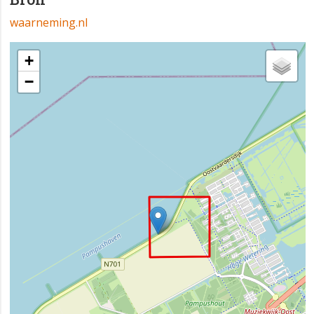
waarneming.nl
+
−