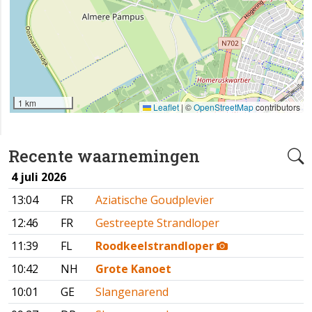
1 km
Leaflet
|
©
OpenStreetMap
contributors
Recente waarnemingen
4 juli 2026
13:04
FR
Aziatische Goudplevier
12:46
FR
Gestreepte Strandloper
11:39
FL
Roodkeelstrandloper
10:42
NH
Grote Kanoet
10:01
GE
Slangenarend