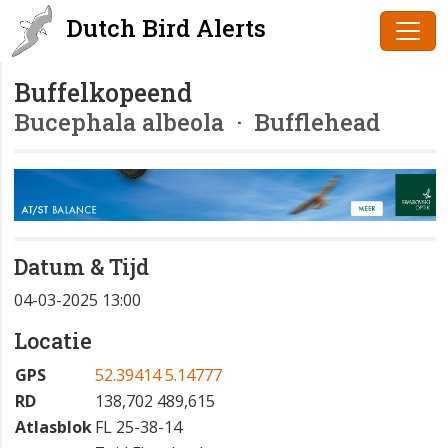
Dutch Bird Alerts
Buffelkopeend
Bucephala albeola
· Bufflehead
Datum & Tijd
04-03-2025 13:00
Locatie
GPS
52.39414 5.14777
RD
138,702 489,615
Atlasblok
FL 25-38-14