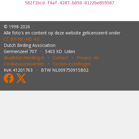
582f1bcd-f4af-4287-b050-0122be859587
© 1998-2026
Alle foto's en content op deze website gelicenseerd onder
CC BY‑NC‑ND 4.0
Dutch Birding Association
Germenzeel 707 · 5403 XD Uden
dba@dutchbirding.nl
·
Contact
·
Privacy- en
Cookievoorwaarden
·
Cookie-instellingen
KvK 41201763 · BTW NL009750915B02