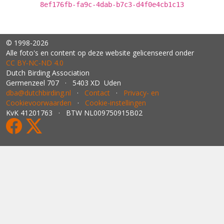
8ef176fb-fa9c-4dab-b7c3-d4f0e4cb1c13
© 1998-2026
Alle foto's en content op deze website gelicenseerd onder
CC BY‑NC‑ND 4.0
Dutch Birding Association
Germenzeel 707 · 5403 XD Uden
dba@dutchbirding.nl
·
Contact
·
Privacy- en
Cookievoorwaarden
·
Cookie-instellingen
KvK 41201763 · BTW NL009750915B02