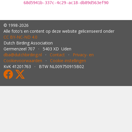
68d5941b-337c-4c29-ac18-db89d563ef90
© 1998-2026
Alle foto's en content op deze website gelicenseerd onder
CC BY‑NC‑ND 4.0
Dutch Birding Association
Germenzeel 707 · 5403 XD Uden
dba@dutchbirding.nl
·
Contact
·
Privacy- en
Cookievoorwaarden
·
Cookie-instellingen
KvK 41201763 · BTW NL009750915B02