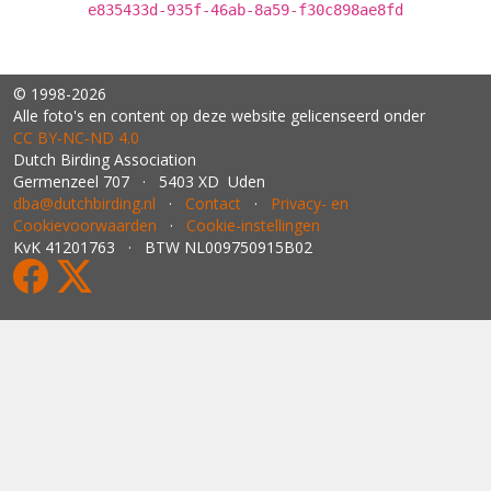
e835433d-935f-46ab-8a59-f30c898ae8fd
© 1998-2026
Alle foto's en content op deze website gelicenseerd onder
CC BY‑NC‑ND 4.0
Dutch Birding Association
Germenzeel 707 · 5403 XD Uden
dba@dutchbirding.nl
·
Contact
·
Privacy- en
Cookievoorwaarden
·
Cookie-instellingen
KvK 41201763 · BTW NL009750915B02