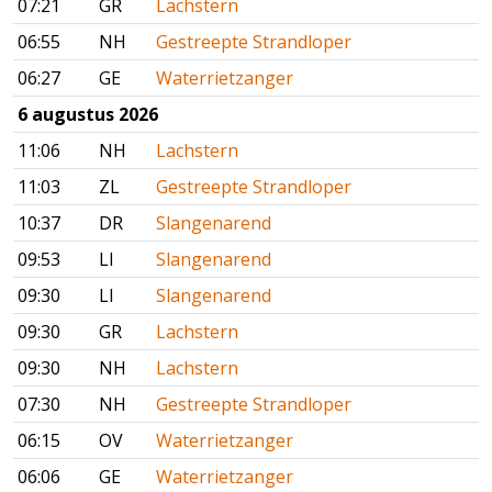
07:21
GR
Lachstern
06:55
NH
Gestreepte Strandloper
06:27
GE
Waterrietzanger
6 augustus 2026
11:06
NH
Lachstern
11:03
ZL
Gestreepte Strandloper
10:37
DR
Slangenarend
09:53
LI
Slangenarend
09:30
LI
Slangenarend
09:30
GR
Lachstern
09:30
NH
Lachstern
07:30
NH
Gestreepte Strandloper
06:15
OV
Waterrietzanger
06:06
GE
Waterrietzanger