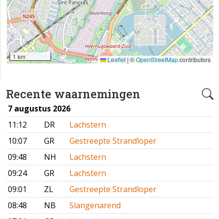
1 km
Leaflet
|
©
OpenStreetMap
contributors
Recente waarnemingen
7 augustus 2026
11:12
DR
Lachstern
10:07
GR
Gestreepte Strandloper
09:48
NH
Lachstern
09:24
GR
Lachstern
09:01
ZL
Gestreepte Strandloper
08:48
NB
Slangenarend