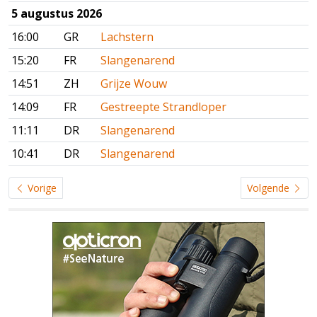
5 augustus 2026
16:00
GR
Lachstern
15:20
FR
Slangenarend
14:51
ZH
Grijze Wouw
14:09
FR
Gestreepte Strandloper
11:11
DR
Slangenarend
10:41
DR
Slangenarend
Vorige
Volgende