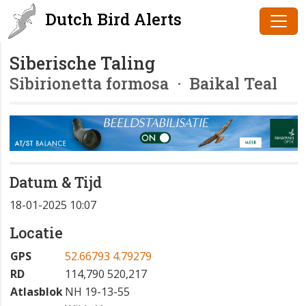
Dutch Bird Alerts
Siberische Taling
Sibirionetta formosa
· Baikal Teal
Datum & Tijd
18-01-2025 10:07
Locatie
GPS
52.66793 4.79279
RD
114,790 520,217
Atlasblok
NH 19-13-55