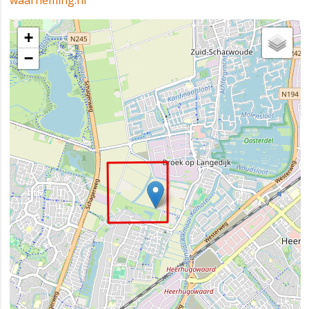
waarneming.nl
+
−