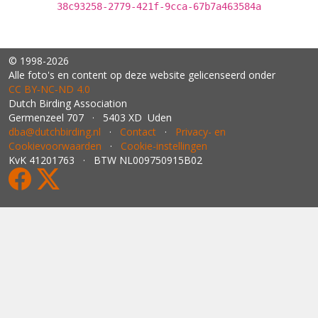
38c93258-2779-421f-9cca-67b7a463584a
© 1998-2026
Alle foto's en content op deze website gelicenseerd onder
CC BY‑NC‑ND 4.0
Dutch Birding Association
Germenzeel 707 · 5403 XD Uden
dba@dutchbirding.nl
·
Contact
·
Privacy- en
Cookievoorwaarden
·
Cookie-instellingen
KvK 41201763 · BTW NL009750915B02