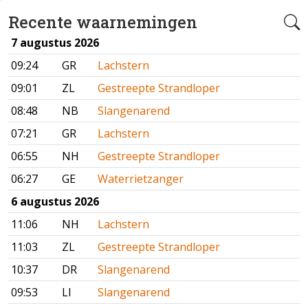
Recente waarnemingen
7 augustus 2026
09:24
GR
Lachstern
09:01
ZL
Gestreepte Strandloper
08:48
NB
Slangenarend
07:21
GR
Lachstern
06:55
NH
Gestreepte Strandloper
06:27
GE
Waterrietzanger
6 augustus 2026
11:06
NH
Lachstern
11:03
ZL
Gestreepte Strandloper
10:37
DR
Slangenarend
09:53
LI
Slangenarend