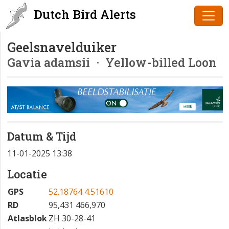
Dutch Bird Alerts
Geelsnavelduiker
Gavia adamsii
· Yellow-billed Loon
Datum & Tijd
11-01-2025 13:38
Locatie
GPS
52.18764 4.51610
RD
95,431 466,970
Atlasblok
ZH 30-28-41