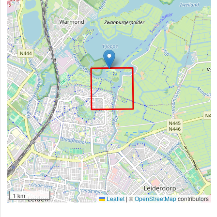
1 km
Leaflet
|
©
OpenStreetMap
contributors