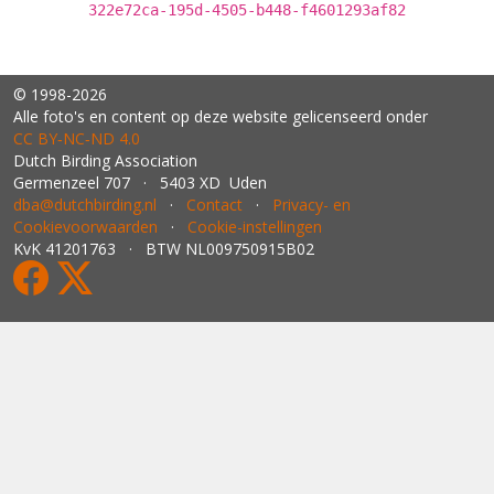
322e72ca-195d-4505-b448-f4601293af82
© 1998-2026
Alle foto's en content op deze website gelicenseerd onder
CC BY‑NC‑ND 4.0
Dutch Birding Association
Germenzeel 707 · 5403 XD Uden
dba@dutchbirding.nl
·
Contact
·
Privacy- en
Cookievoorwaarden
·
Cookie-instellingen
KvK 41201763 · BTW NL009750915B02