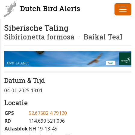
Dutch Bird Alerts
Siberische Taling
Sibirionetta formosa
· Baikal Teal
Datum & Tijd
04-01-2025 13:01
Locatie
GPS
52.67582 4.79120
RD
114,690 521,096
Atlasblok
NH 19-13-45