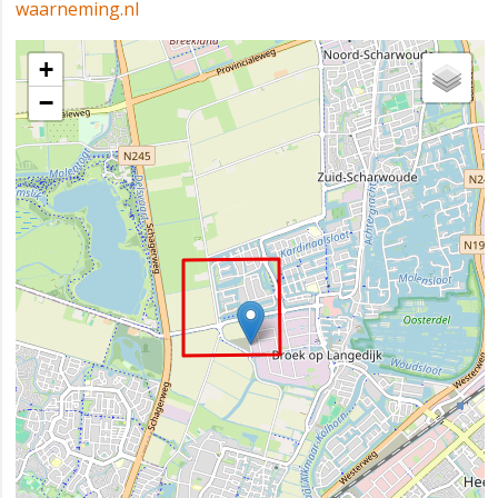
waarneming.nl
+
−