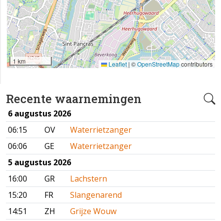
1 km
Leaflet
|
©
OpenStreetMap
contributors
Recente waarnemingen
6 augustus 2026
06:15
OV
Waterrietzanger
06:06
GE
Waterrietzanger
5 augustus 2026
16:00
GR
Lachstern
15:20
FR
Slangenarend
14:51
ZH
Grijze Wouw