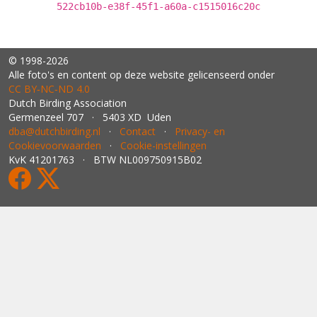
522cb10b-e38f-45f1-a60a-c1515016c20c
© 1998-2026
Alle foto's en content op deze website gelicenseerd onder
CC BY‑NC‑ND 4.0
Dutch Birding Association
Germenzeel 707 · 5403 XD Uden
dba@dutchbirding.nl
·
Contact
·
Privacy- en
Cookievoorwaarden
·
Cookie-instellingen
KvK 41201763 · BTW NL009750915B02