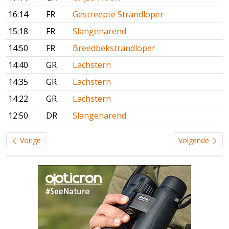
16:14
FR
Gestreepte Strandloper
15:18
FR
Slangenarend
14:50
FR
Breedbekstrandloper
14:40
GR
Lachstern
14:35
GR
Lachstern
14:22
GR
Lachstern
12:50
DR
Slangenarend
Vorige
Volgende