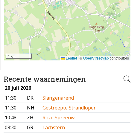
1 km
Leaflet
|
©
OpenStreetMap
contributors
Recente waarnemingen
20 juli 2026
11:30
DR
Slangenarend
11:30
NH
Gestreepte Strandloper
10:48
ZH
Roze Spreeuw
08:30
GR
Lachstern