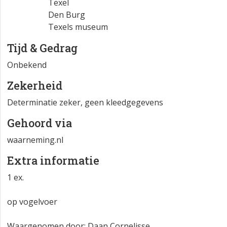
Texel
Den Burg
Texels museum
Tijd & Gedrag
Onbekend
Zekerheid
Determinatie zeker, geen kleedgegevens
Gehoord via
waarneming.nl
Extra informatie
1 ex.
op vogelvoer
Waargenomen door: Daan Cornelisse