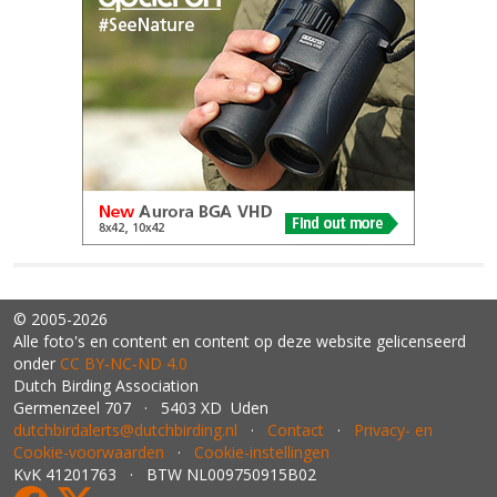
© 2005-2026
Alle foto's en content en content op deze website gelicenseerd
onder
CC BY‑NC‑ND 4.0
Dutch Birding Association
Germenzeel 707 · 5403 XD Uden
dutchbirdalerts@dutchbirding.nl
·
Contact
·
Privacy- en
Cookie-voorwaarden
·
Cookie-instellingen
KvK 41201763 · BTW NL009750915B02