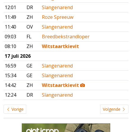
12:01
DR
Slangenarend
11:49
ZH
Roze Spreeuw
11:40
OV
Slangenarend
09:03
FL
Breedbekstrandloper
08:10
ZH
Witstaartkievit
17 juli 2026
16:59
GE
Slangenarend
15:34
GE
Slangenarend
14:42
ZH
Witstaartkievit
12:24
DR
Slangenarend
Vorige
Volgende