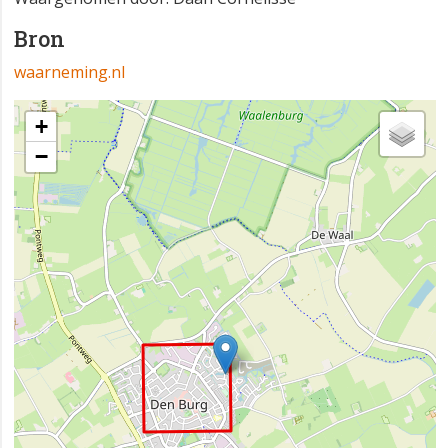
Bron
waarneming.nl
+
−