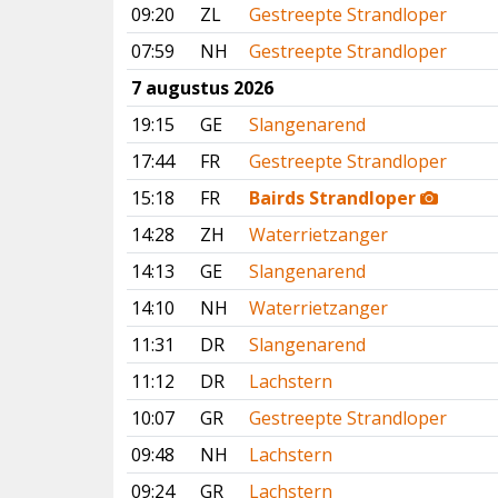
09:20
ZL
Gestreepte Strandloper
07:59
NH
Gestreepte Strandloper
7 augustus 2026
19:15
GE
Slangenarend
17:44
FR
Gestreepte Strandloper
15:18
FR
Bairds Strandloper
14:28
ZH
Waterrietzanger
14:13
GE
Slangenarend
14:10
NH
Waterrietzanger
11:31
DR
Slangenarend
11:12
DR
Lachstern
10:07
GR
Gestreepte Strandloper
09:48
NH
Lachstern
09:24
GR
Lachstern