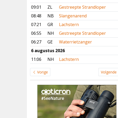
09:01
ZL
Gestreepte Strandloper
08:48
NB
Slangenarend
07:21
GR
Lachstern
06:55
NH
Gestreepte Strandloper
06:27
GE
Waterrietzanger
6 augustus 2026
11:06
NH
Lachstern
Vorige
Volgende