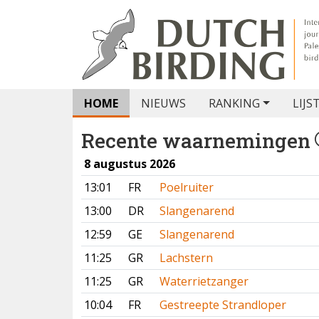
HOME
NIEUWS
RANKING
LIJS
Recente waarnemingen
8 augustus 2026
13:01
FR
Poelruiter
13:00
DR
Slangenarend
12:59
GE
Slangenarend
11:25
GR
Lachstern
11:25
GR
Waterrietzanger
10:04
FR
Gestreepte Strandloper