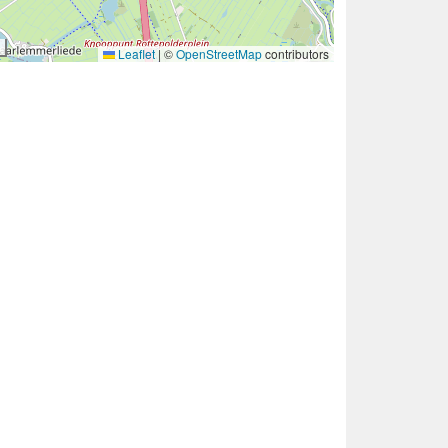
Leaflet
|
©
OpenStreetMap
contributors