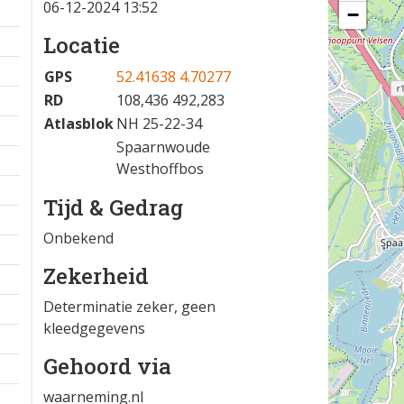
06-12-2024 13:52
−
Locatie
GPS
52.41638 4.70277
RD
108,436 492,283
Atlasblok
NH 25-22-34
Spaarnwoude
Westhoffbos
Tijd & Gedrag
Onbekend
Zekerheid
Determinatie zeker, geen
kleedgegevens
Gehoord via
waarneming.nl