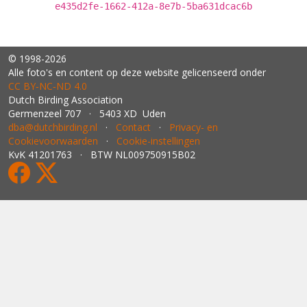
e435d2fe-1662-412a-8e7b-5ba631dcac6b
© 1998-2026
Alle foto's en content op deze website gelicenseerd onder
CC BY‑NC‑ND 4.0
Dutch Birding Association
Germenzeel 707 · 5403 XD Uden
dba@dutchbirding.nl
·
Contact
·
Privacy- en
Cookievoorwaarden
·
Cookie-instellingen
KvK 41201763 · BTW NL009750915B02