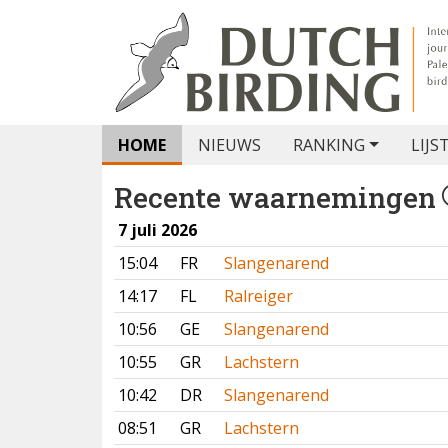
HOME
NIEUWS
RANKING
LIJS
Recente waarnemingen
7 juli 2026
15:04
FR
Slangenarend
14:17
FL
Ralreiger
10:56
GE
Slangenarend
10:55
GR
Lachstern
10:42
DR
Slangenarend
08:51
GR
Lachstern