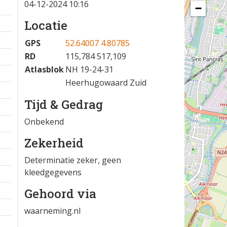
04-12-2024 10:16
−
Locatie
GPS
52.64007 4.80785
RD
115,784 517,109
Atlasblok
NH 19-24-31
Heerhugowaard Zuid
Tijd & Gedrag
Onbekend
Zekerheid
Determinatie zeker, geen
kleedgegevens
Gehoord via
waarneming.nl