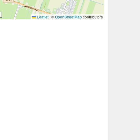
Leaflet
|
©
OpenStreetMap
contributors