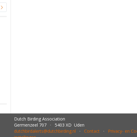
Dutch Birding Association
Germenzeel 707 · 5403 XD Uden
dutchbirdalerts@dutchbirding.nl
·
Contact
·
Privacy- en C