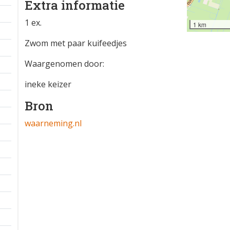
Extra informatie
1 ex.
1 km
Zwom met paar kuifeedjes
Waargenomen door:
ineke keizer
Bron
waarneming.nl