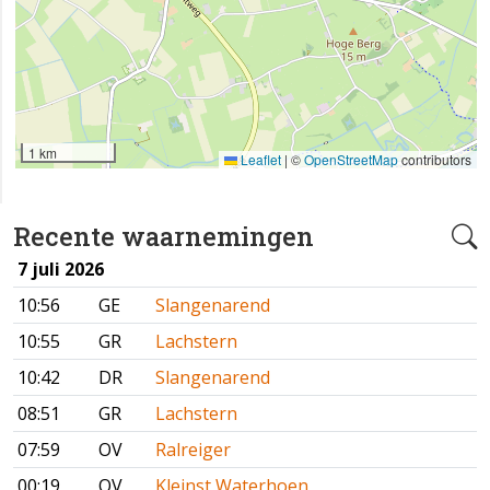
1 km
Leaflet
|
©
OpenStreetMap
contributors
Recente waarnemingen
7 juli 2026
10:56
GE
Slangenarend
10:55
GR
Lachstern
10:42
DR
Slangenarend
08:51
GR
Lachstern
07:59
OV
Ralreiger
00:19
OV
Kleinst Waterhoen