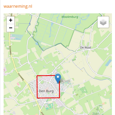
waarneming.nl
+
−